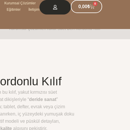
Kurumsal Çözümler
0
0,00
₺
Eğitimler
İletişim
Kurumsal Çözümler
l
Yakut Süet Deri Kordonlu Kılıf
ordonlu Kılıf
n bu kılıf, yakut kırmızısı süet
t dikişleriyle “
deride sanat
”
 tablet, defter, evrak veya çizim
 tanırken, iç yüzeydeki yumuşak doku
tif modeli ve püskül detayları,
ü
kalite
algısını pekiştirir.