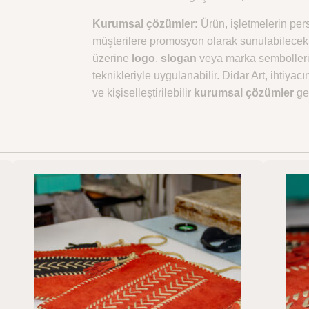
Kurumsal çözümler:
Ürün, işletmelerin per
müşterilere promosyon olarak sunulabilecek 
üzerine
logo
,
slogan
veya marka sembolleri
teknikleriyle uygulanabilir. Didar Art, ihtiya
ve kişiselleştirilebilir
kurumsal çözümler
gel