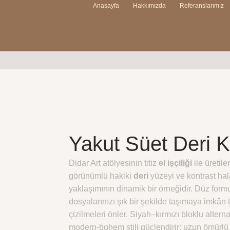
Anasayfa
Hakkımızda
Referanslarımız
Yakut Süet Deri K
Didar Art atölyesinin titiz
el işçiliği
ile üretile
görünümlü hakiki
deri
yüzeyi ve kontrast hala
yaklaşımının dinamik bir örneğidir. Düz formu;
dosyalarınızı şık bir şekilde taşımaya imkân
çizilmeleri önler. Siyah–kırmızı bloklu alterna
modern-bohem stili güçlendirir; uzun ömürl