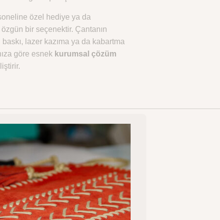
soneline özel hediye ya da
özgün bir seçenektir. Çantanın
 baskı, lazer kazıma ya da kabartma
cınıza göre esnek
kurumsal çözüm
iştirir.