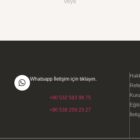
veya
Hak
Whatsapp İletişim için tıklayın.
Refe
Kur
+90 532 583 99 75
Eğit
+90 538 259 23 27
İleti