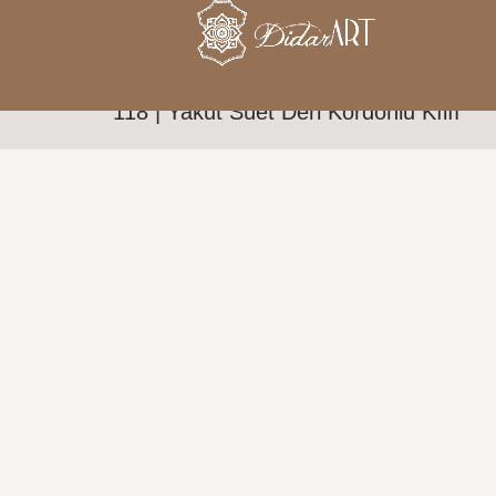
118 | Yakut Süet Deri Kordonlu Kılıf