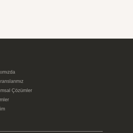
kımızda
ranslarımız
umsal Çözümler
imler
şim