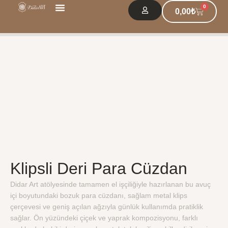
0
278 | Klipsli Deri Para Cüzdan
0,00
₺
Kurumsal Çözümler
l
Klipsli Deri Para Cüzdan
Klipsli Deri Para Cüzdan
Didar Art atölyesinde tamamen el işçiliğiyle hazırlanan bu avuç
içi boyutundaki bozuk para cüzdanı, sağlam metal klips
çerçevesi ve geniş açılan ağzıyla günlük kullanımda pratiklik
sağlar. Ön yüzündeki çiçek ve yaprak kompozisyonu, farklı