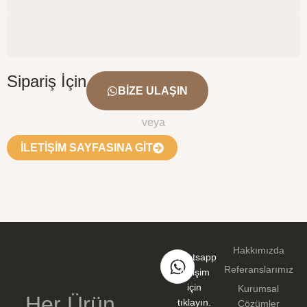
Sipariş İçin
BIZE ULAŞIN
veya
İLETIŞIM SAYFASINA GIT​
Hakkımızda
Whatsapp
Referanslarımız
İletişim
için
Kurumsal
Her Ürün,
tıklayın.
Çözümler