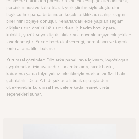
renklerde hakiki deri parçaların tek tek kesilip şekillendirilmesi,
perçinlenmesi ve kabartılarak yerleştirilmesiyle oluşturulur;
böylece her parça birbirinden küçük farklılıklara sahip, özgün
birer mini objeye dönüşür. Kenarlardaki elde yapılan sağlam
dikişler uzun ömürlülüğü artırırken, iç hacim bozuk para,
kulaklık, yüzük veya küçük takılarınızı güvenle taşıyacak şekilde
tasarlanmıştır. Seride bordo-kahverengi, hardal-sarı ve toprak
tonlu alternatifler bulunur.
Kurumsal çözümler: Düz arka panel veya iç kısım, logo/slogan
uygulamaları için uygundur. Lazer kazıma, sıcak baskı,
kabartma ya da folyo yaldız teknikleriyle markanıza özel hale
getirilebilir. Didar Art, düşük adetli butik siparişlerden
ölçeklenebilir kurumsal hediyelere kadar esnek üretim
seçenekleri sunar.