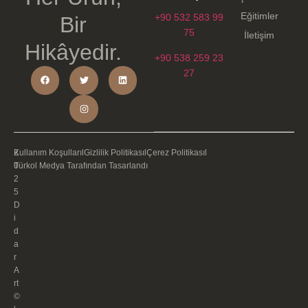
Eğitimler
+90 532 583 99
Bir
75
İletişim
Hikâyedir.
+90 538 259 23
27
2
Kullanım Koşulları
l
Gizlilik Politikası
l
Çerez Politikası
l
0
Türkol Medya Tarafından Tasarlandı
2
5
D
i
d
a
r
A
rt
©