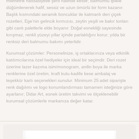
milimetrik hassasiyetle şerit hâlinde kesilir; balmumlu iplikle
düğümlenerek hafif, sessiz ve uzun ömürlü bir form kazanır.
Başlık kısmındaki seramik boncuklar ile katmanlı deri çiçek
rozetleri, Ege’nin gelincik kırmızısı, zeytin yeşili ve bakır tonları
gibi canlı paletlerle elde boyanır. Doğal esnekliği sayesinde
kırışmaz, renkli yüzeyi yıllar içinde parlaklığını korur; yılda bir
renksiz deri balmumu bakımı yeterlidir.
Kurumsal çözümler: Personelinize, iş ortaklarınıza veya etkinlik
katılımcılarına özel hediyeler için ideal bir seçimdir. Deri rozet
üzerine lazer kazıma isim/monogram, anilin boya ile marka
renklerine özel üretim, kraft kutu‑kadife kese ambalaj ve
teşekkür kartı seçenekleri sunulur. Minimum 25 adet siparişte
renk dağılımı ve logo konumlandırması tamamen isteğinize göre
ayarlanır; Didar Art, esnek üretim takvimi ve ölçeklenebilir
kurumsal çözümlerle markanıza değer katar.