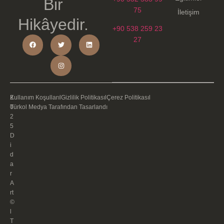
Bir
75
İletişim
Hikâyedir.
+90 538 259 23
27
2
Kullanım Koşulları
l
Gizlilik Politikası
l
Çerez Politikası
l
0
Türkol Medya Tarafından Tasarlandı
2
5
D
i
d
a
r
A
rt
©
l
T