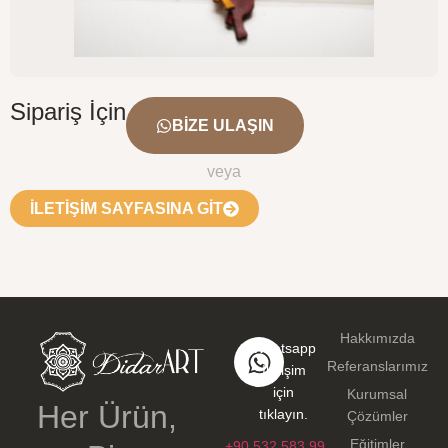
Sipariş İçin
BIZE ULAŞIN
veya
İLETIŞIM SAYFASINA GIT​
Hakkımızda
Whatsapp
Referanslarımız
İletişim
için
Kurumsal
Her Ürün,
tıklayın.
Çözümler
Eğitimler
+90 532 583 99