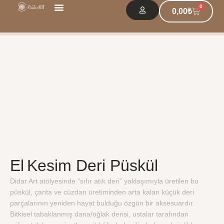
0
251 | El Kesim Deri Püskül
0,00
₺
Kurumsal Çözümler
l
El Kesim Deri Püskül
El Kesim Deri Püskül
Didar Art atölyesinde “sıfır atık deri” yaklaşımıyla üretilen bu
püskül, çanta ve cüzdan üretiminden arta kalan küçük deri
parçalarının yeniden hayat bulduğu özgün bir aksesuardır.
Bitkisel tabaklanmış dana/oğlak derisi, ustalar tarafından